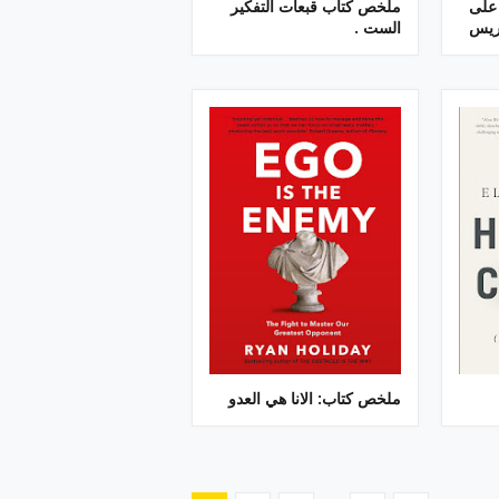
على
ملخص كتاب قبعات التفكير
ريس
الست .
ملخص كتاب: الانا هي العدو