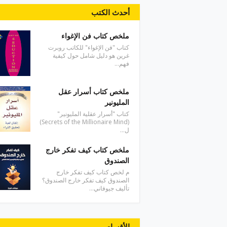
أحدث الكتب
ملخص كتاب فن الإغواء
كتاب "فن الإغواء" للكاتب روبرت
غرين هو دليل شامل حول كيفية
فهم…
ملخص كتاب أسرار عقل
المليونير
كتاب "أسرار عقلية المليونير"
(Secrets of the Millionaire Mind)
ل…
ملخص كتاب كيف تفكر خارج
الصندوق
م لخص كتاب كيف تفكر خارج
الصندوق كيف تفكر خارج الصندوق؟
تأليف جيوفاني…
الأقسام