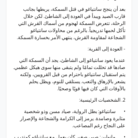
بعد أن ينجح سانتياغو في قتل السمكة، يربطها بجانب
قارب الصيد ويبدأ في العودة إلى الشاطئ. لكن خلال
الرحلة، تتعرض السمكة لهجوم من أسماك القرش التي
تأكل لحمها تدريجياً. بالرغم من محاولات سانتياغو
الشجاعة لمقاومة القرش، ينتهي الأمر بخسارة السمكة.
- العودة إلى القرية:
عندما يعود سانتياغو إلى الشاطئ، يجد أن السمكة التي
صادها قد تحللت تمامًا ولم يتبقى منها سوى هيكل عظمي.
يتم استقبال سانتياغو باحترام من قبل القرويين، ولكنه
يشعر بالإرهاق والتعب. يستلقي للنوم، ويظل يحلم
بالأوقات التي كان فيها قويًا وصحيًا.
2. الشخصيات الرئيسية:
•
سانتياغو: بطل الرواية، صياد مسن وذو شخصية
مثابرة وصامدة. يرمز إلى الكرامة والشجاعة والإصرار
على النجاح رغم المصاعب.
•
مانولين: صبي صغير كان يعمل مع سانتياغو كمتدرب.