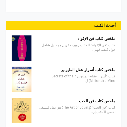
أحدث الكتب
ملخص كتاب فن الإغواء
كتاب "فن الإغواء" للكاتب روبرت غرين هو دليل شامل
حول كيفية فهم…
ملخص كتاب أسرار عقل المليونير
كتاب "أسرار عقلية المليونير" (Secrets of the
Millionaire Mind) ل…
ملخص كتاب فن الحب
كتاب "فن الحب" (The Art of Loving) هو عمل فلسفي
نفسي للكاتب إر…