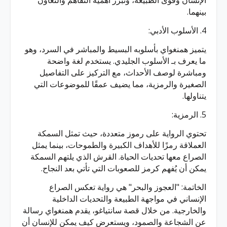
الإنسان وقوى الطبيعة، وتبرز أهمية التفاهم والتعاون
بينهما.
4. الأسلوب الأدبي:
يتميز همنغواي بأسلوبه البسيط والمباشر في السرد، وهو
ما يعرف بـ الأسلوب الجليدي. يستخدم لغة واضحة
ومباشرة لوصف الأحداث، مع التركيز على التفاصيل
الصغيرة والرمزية، مما يضيف عمقًا للموضوعات التي
يتناولها.
5. الرمزية:
تحتوي الرواية على رموز متعددة، حيث تمثل السمكة
العملاقة رمزًا للأهداف الكبيرة والطموحات، بينما يمثل
الصراع معها تحديات الحياة. القرش الذي يلتهم السمكة
يمكن أن يُفهم كرمز للصعوبات التي تأتي بعد النجاح.
الخاتمة: "العجوز والبحر" هي رواية تعكس الصراع
الإنساني في مواجهة الطبيعة والتحديات الداخلية
والخارجية. من خلال قصة سانتياغو، يقدم همنغواي رسالة
عن الشجاعة والصمود، ويستعرض كيف يمكن للإنسان أن