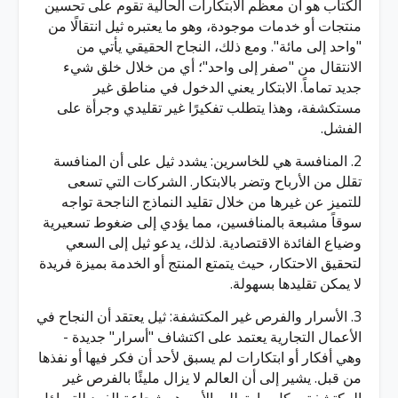
الكتاب هو أن معظم الابتكارات الحالية تقوم على تحسين
منتجات أو خدمات موجودة، وهو ما يعتبره ثيل انتقالًا من
"واحد إلى مائة". ومع ذلك، النجاح الحقيقي يأتي من
الانتقال من "صفر إلى واحد"؛ أي من خلال خلق شيء
جديد تماماً. الابتكار يعني الدخول في مناطق غير
مستكشفة، وهذا يتطلب تفكيرًا غير تقليدي وجرأة على
الفشل.
2. المنافسة هي للخاسرين: يشدد ثيل على أن المنافسة
تقلل من الأرباح وتضر بالابتكار. الشركات التي تسعى
للتميز عن غيرها من خلال تقليد النماذج الناجحة تواجه
سوقاً مشبعة بالمنافسين، مما يؤدي إلى ضغوط تسعيرية
وضياع الفائدة الاقتصادية. لذلك، يدعو ثيل إلى السعي
لتحقيق الاحتكار، حيث يتمتع المنتج أو الخدمة بميزة فريدة
لا يمكن تقليدها بسهولة.
3. الأسرار والفرص غير المكتشفة: ثيل يعتقد أن النجاح في
الأعمال التجارية يعتمد على اكتشاف "أسرار" جديدة -
وهي أفكار أو ابتكارات لم يسبق لأحد أن فكر فيها أو نفذها
من قبل. يشير إلى أن العالم لا يزال مليئًا بالفرص غير