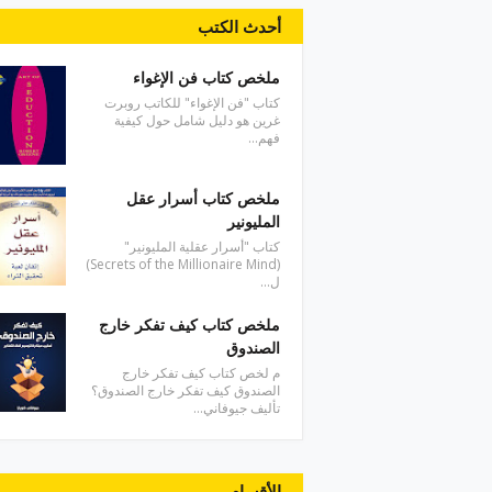
أحدث الكتب
ملخص كتاب فن الإغواء
كتاب "فن الإغواء" للكاتب روبرت
غرين هو دليل شامل حول كيفية
فهم…
ملخص كتاب أسرار عقل
المليونير
كتاب "أسرار عقلية المليونير"
(Secrets of the Millionaire Mind)
ل…
ملخص كتاب كيف تفكر خارج
الصندوق
م لخص كتاب كيف تفكر خارج
الصندوق كيف تفكر خارج الصندوق؟
تأليف جيوفاني…
الأقسام