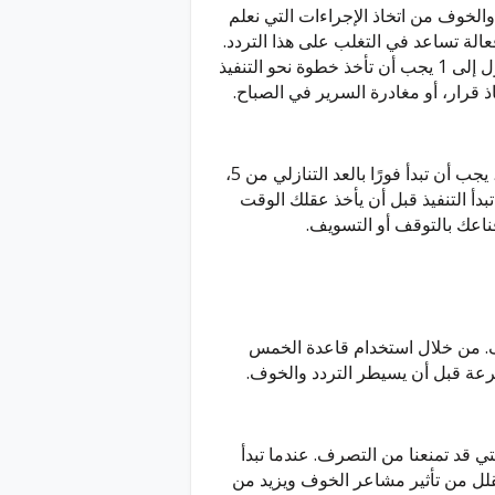
د والخوف من اتخاذ الإجراءات التي نعلم
الة تساعد في التغلب على هذا التردد.
تقوم القاعدة على العد التنازلي من 5 إلى 1، وعند الوصول إلى 1 يجب أن تأخذ خطوة نحو التنفيذ
ذ قرار، أو مغادرة السرير في الصباح.
عندما تشعر بأنك على وشك التردد في اتخاذ إجراء معين، يجب أن تبدأ فورًا بالعد التنازلي من 5،
رقم 1 يجب أن تتحرك أو تبدأ التنفيذ قبل أن يأخذ عقلك الوقت
ناعك بالتوقف أو التسويف.
يف. من خلال استخدام قاعدة الخمس
عة قبل أن يسيطر التردد والخوف.
 قد تمنعنا من التصرف. عندما تبدأ
يقلل من تأثير مشاعر الخوف ويزيد من