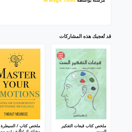
مرسلة بواسطة
Ai Magic Tools
قد تُعجبك هذه المشاركات
ملخص كتاب قبعات التفكير
ملخص كتاب / السيطرة 
الست .
مشاعرك /تأليف ثيبو مو