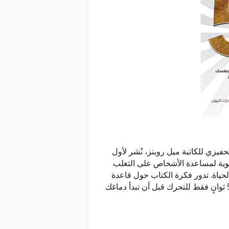
(The 5 Second Rule) هو كتاب تحفيزي للكاتبة ميل روبنز، نُشر لأول
بسيطة وقوية لمساعدة الأشخاص على التغلب
حياة. تدور فكرة الكتاب حول قاعدة
بسيطة: عندما تشعر بالحاجة إلى القيام بشيء ما، لديك 5 ثوانٍ فقط للتحرك قبل أن تبدأ دماغك