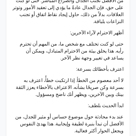
من الأفضل تجنب الجدال والصراع المباشر. حتى لو كنت
على حق، فإن الجدال عادةً ما يؤدي إلى تعقيد الأمور وتوتر
العلاقات. بدلاً من ذلك، حاول إيجاد نقاط اتفاق أو تجنب
النزاعات بلباقة.
أظهر الاحترام لآراء الآخرين:
حتى لو كنت تختلف مع شخص ما، من المهم أن تحترم
رأيه. هذا يخلق بيئة من الاحترام المتبادل، ويمكن أن
يساعد في تغيير وجهة نظر الآخر.
اعترف بأخطائك بسرعة:
لا أحد معصوم من الخطأ. إذا ارتكبت خطأً، اعترف به
بسرعة وكن صريحًا بشأنه. الاعتراف بالأخطاء يعزز الثقة
بينك وبين الآخرين، ويظهر أنك ناضج ومسؤول.
ابدأ الحديث بلطف:
عند بدء محادثة حول موضوع حساس أو مثير للجدل، من
الأفضل أن تبدأ بنبرة لطيفة وإيجابية. هذا يهدئ النفوس
ويجعل الحوار أكثر فعالية.