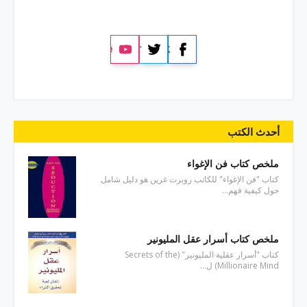
YouTube
Twitter
Facebook
أحدث الكتب
ملخص كتاب فن الإغواء
كتاب "فن الإغواء" للكاتب روبرت غرين هو دليل شامل
حول كيفية فهم…
ملخص كتاب أسرار عقل المليونير
كتاب "أسرار عقلية المليونير" (Secrets of the
Millionaire Mind) ل…