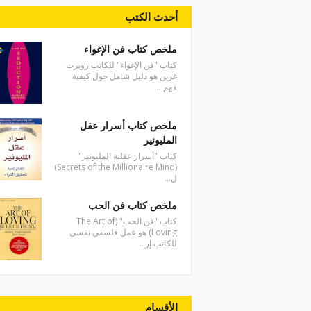
أحدث الكتب
ملخص كتاب فن الإغواء
كتاب "فن الإغواء" للكاتب روبرت
غرين هو دليل شامل حول كيفية
فهم…
ملخص كتاب أسرار عقل
المليونير
كتاب "أسرار عقلية المليونير"
(Secrets of the Millionaire Mind)
ل…
ملخص كتاب فن الحب
كتاب "فن الحب" (The Art of
Loving) هو عمل فلسفي نفسي
للكاتب إر…
الأقسام