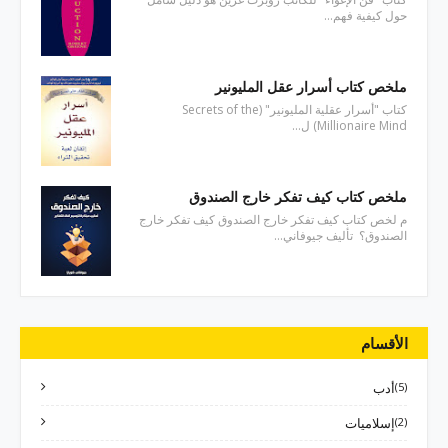
حول كيفية فهم…
ملخص كتاب أسرار عقل المليونير
كتاب "أسرار عقلية المليونير" (Secrets of the
Millionaire Mind) ل…
ملخص كتاب كيف تفكر خارج الصندوق
م لخص كتاب كيف تفكر خارج الصندوق كيف تفكر خارج
الصندوق؟ تأليف جيوفاني…
الأقسام
(5)
أدب
(2)
إسلاميات