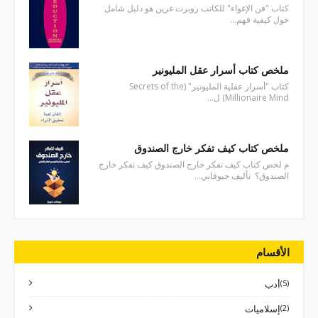
كتاب "فن الإغواء" للكاتب روبرت غرين هو دليل شامل
حول كيفية فهم…
ملخص كتاب أسرار عقل المليونير
كتاب "أسرار عقلية المليونير" (Secrets of the
Millionaire Mind) ل…
ملخص كتاب كيف تفكر خارج الصندوق
م لخص كتاب كيف تفكر خارج الصندوق كيف تفكر خارج
الصندوق؟ تأليف جيوفاني…
الأقسام
(5)
أدب
(2)
إسلاميات