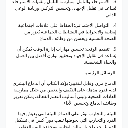
3. الاسترخاء والتأمل: ممارسة التأمل وتقنيات الاسترخاء
تُساعد في تقليل الإجهاد، وتحسين التركيز، وزيادة الوعي
الذاتي.
4. التواصل الاجتماعي: الحفاظ على علاقات اجتماعية
إيجابية والانخراط في النشاطات الجماعية يُعزز من
الصحة النفسية ويحسن من وظائف الدماغ.
5. تنظيم الوقت: تحسين مهارات إدارة الوقت يُمكن أن
يُساعد في تقليل الإجهاد وتحقيق توازن أفضل بين العمل
والحياة الشخصية.
الرسائل الرئيسية:
الدماغ مرن وقابل للتغيير: يؤكد الكتاب أن الدماغ البشري
لديه قدرة مذهلة على التكيف والتغيير. من خلال ممارسة
العادات الصحية وتبني أساليب التعلم الفعالة، يمكن تعزيز
وظائف الدماغ وتحسين الأداء.
البيئة والتجارب تؤثر على الدماغ: البيئة التي يعيش فيها
الفرد والتجارب التي يخوضها تلعب دوراً كبيراً في تشكيل
الدماغ. يجب اختيار بيئات إيجابية ومحفزة للنمو العقلي.