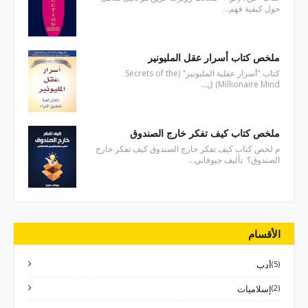
حول كيفية فهم…
ملخص كتاب أسرار عقل المليونير
كتاب "أسرار عقلية المليونير" (Secrets of the
Millionaire Mind) ل…
ملخص كتاب كيف تفكر خارج الصندوق
م لخص كتاب كيف تفكر خارج الصندوق كيف تفكر خارج
الصندوق؟ تأليف جيوفاني…
الأقسام
(5)
أدب
(2)
إسلاميات